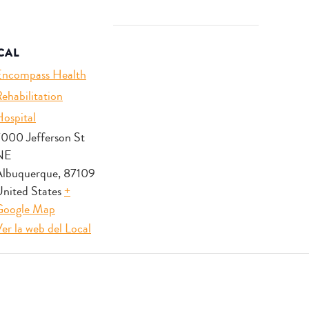
CAL
Encompass Health
ehabilitation
ospital
000 Jefferson St
NE
Albuquerque
,
87109
nited States
+
Google Map
er la web del Local