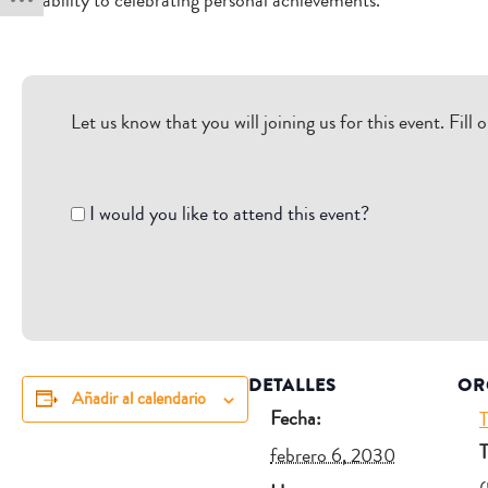
disability to celebrating personal achievements.
Let us know that you will joining us for this event. Fil
I
I would you like to attend this event?
would
you
like
to
attend
DETALLES
OR
this
Añadir al calendario
event?
Fecha:
T
T
febrero 6, 2030