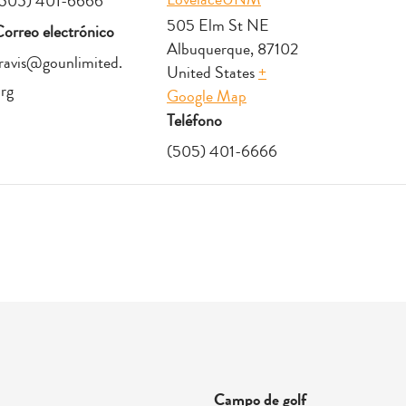
(505) 401-6666
505 Elm St NE
orreo electrónico
Albuquerque
,
87102
ravis@gounlimited.
United States
+
rg
Google Map
Teléfono
(505) 401-6666
Campo de golf