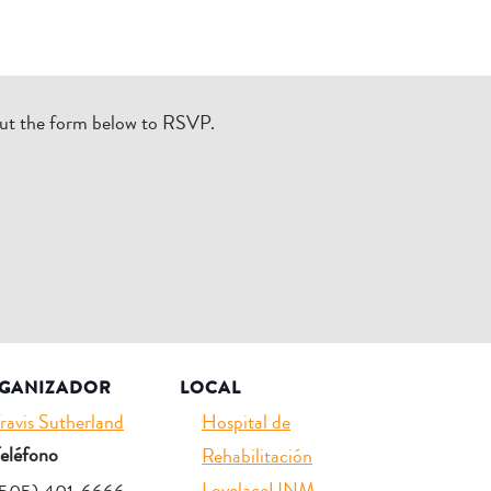
l out the form below to RSVP.
GANIZADOR
LOCAL
ravis Sutherland
Hospital de
eléfono
Rehabilitación
LovelaceUNM