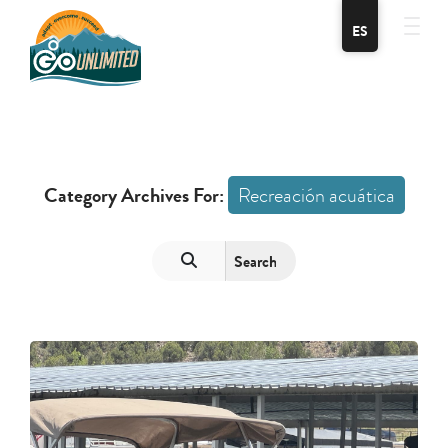
ES
Category Archives For:
Recreación acuática